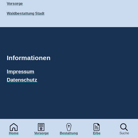
Vorsorge
Waldbestattung Stadt
Informationen
Impressum
Datenschutz
Bestattungen-Info.de
© 2026
Home
Vorsorge
Bestattung
Erbe
Suche