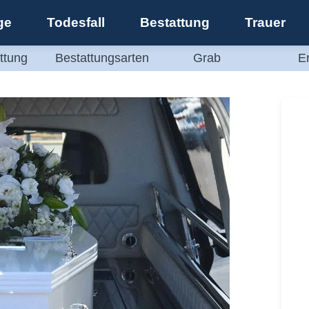
ge
Todesfall
Bestattung
Trauer
ttung
Bestattungsarten
Grab
E