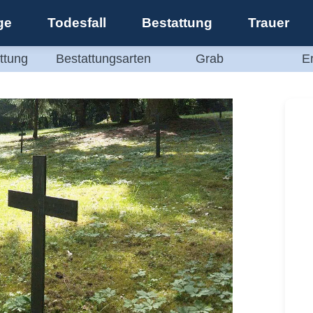
ge
Todesfall
Bestattung
Trauer
ttung
Bestattungsarten
Grab
E