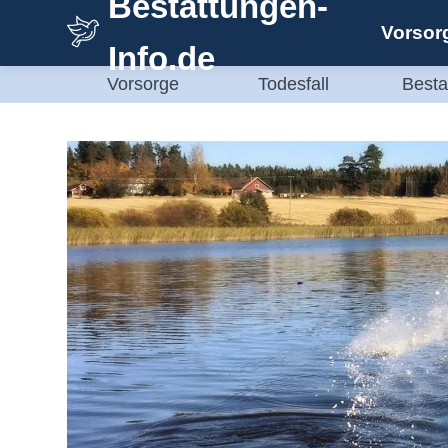
Bestattungen-
Zum
Vorsor
Inhalt
Info.de
springen
Vorsorge
Todesfall
Besta