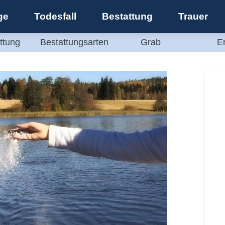
ge
Todesfall
Bestattung
Trauer
ttung
Bestattungsarten
Grab
E