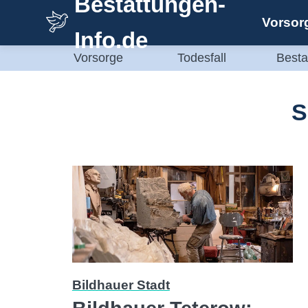
Bestattungen-
Zum
Vorsor
Inhalt
Info.de
springen
Vorsorge
Todesfall
Besta
S
Bildhauer Stadt