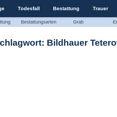
ge
Todesfall
Bestattung
Trauer
ttung
Bestattungsarten
Grab
E
chlagwort:
Bildhauer Teter