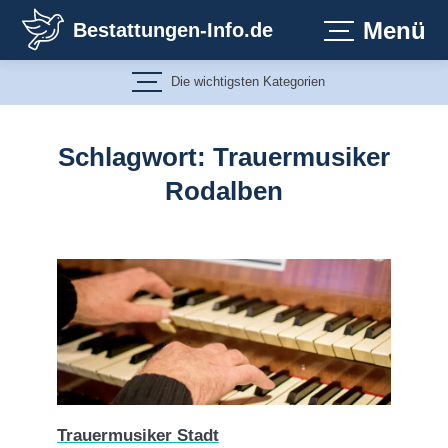
Zum
Menü
Bestattungen-Info.de
Inhalt
springen
Die wichtigsten Kategorien
Schlagwort:
Trauermusiker
Rodalben
Trauermusiker Stadt