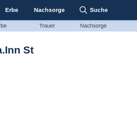
Suche
Erbe
Nachsorge
rbe
Trauer
Nachsorge
.Inn St